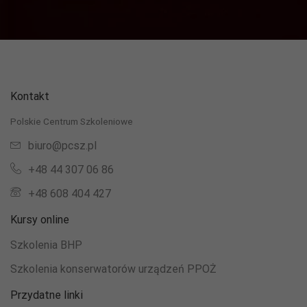
i strukturę
strony
internetowej,
na podstawie
tego, jak
strona jest
używana.
Kontakt
Polskie Centrum Szkoleniowe
Doświadczenie
Aby nasza
biuro@pcsz.pl
strona
+48 44 307 06 86
internetowa
działała jak
+48 608 404 427
najlepiej
podczas
Kursy online
twojego
przejścia na nią.
Szkolenia BHP
Jeśli odrzucisz
te pliki cookie,
Szkolenia konserwatorów urządzeń PPOŻ
niektóre funkcje
znikną ze strony
Przydatne linki
internetowej.