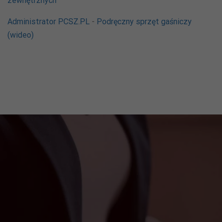
zewnętrznych
Administrator PCSZ.PL
-
Podręczny sprzęt gaśniczy
(wideo)