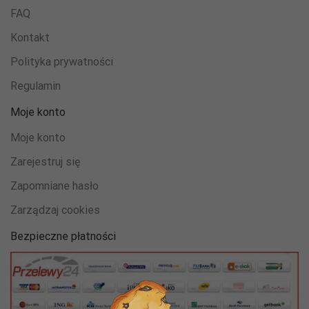
FAQ
Kontakt
Marketing
Udostępniając
Polityka prywatności
swoje
zainteresowania i
Regulamin
zachowania
podczas
Moje konto
odwiedzania naszej
strony, zwiększasz
Moje konto
szansę na
zobaczenie
Zarejestruj się
spersonalizowanych
treści i ofert.
Zapomniane hasło
Zarządzaj cookies
Bezpieczne płatności