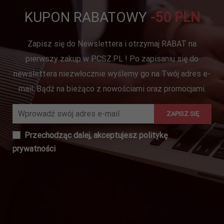
KUPON RABATOWY
-50 PLN
Zapisz się do Newslettera i otrzymaj RABAT na
pierwszy zakup w PCSZ.PL ! Po zapisaniu się do
newslettera niezwłocznie wyślemy go na Twój adres e-
Konieczne
mail. Bądź na bieżąco z nowościami oraz promocjami.
Te pliki cookie
nie są
opcjonalne. Są
one potrzebne
do
Przechodząc dalej, akceptujesz
politykę
funkcjonowania
strony
prywatności
internetowej.
Statystyka
Abyśmy mogli
poprawić
funkcjonalność