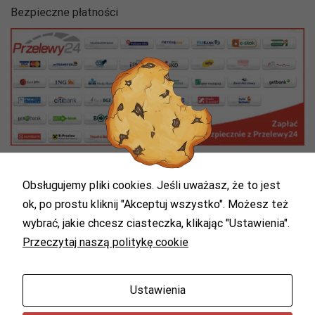
Abyśmy mogli
Bezpieczne płatności
poprawić
funkcjonalność
i strukturę
strony
internetowej,
na podstawie
tego, jak
strona jest
używana.
Doświadczenie
Obsługujemy pliki cookies. Jeśli uważasz, że to jest
Aby nasza
ok, po prostu kliknij "Akceptuj wszystko". Możesz też
strona
internetowa
wybrać, jakie chcesz ciasteczka, klikając "Ustawienia".
działała jak
Przeczytaj naszą politykę cookie
najlepiej
podczas
twojego
przejścia na nią.
Ustawienia
Jeśli odrzucisz
Copyright by pcsz.pl © 2022. Wszelkie prawa zastrzeżone.
te pliki cookie,