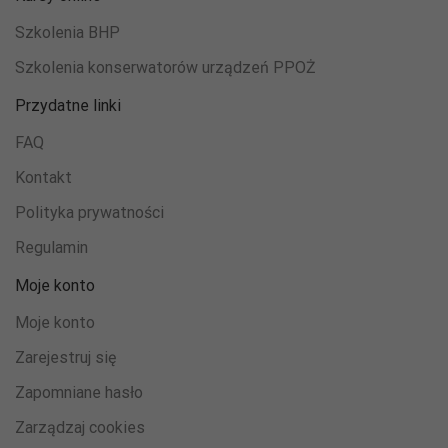
Szkolenia BHP
Szkolenia konserwatorów urządzeń PPOŻ
Przydatne linki
FAQ
Kontakt
Polityka prywatności
Konieczne
Te pliki cookie
Regulamin
nie są
opcjonalne. Są
Moje konto
one potrzebne
do
Moje konto
funkcjonowania
strony
Zarejestruj się
internetowej.
Zapomniane hasło
Zarządzaj cookies
Statystyka