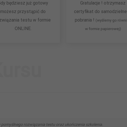
Gdy będziesz już gotowy
Gratulacje ! otrzymasz
możesz przystąpić do
certyfikat do samodzieln
związania testu w formie
pobrania !
(wyślemy go równ
ONLINE.
w formie papierowej)
Kursu
lu pomyślnego rozwiązania testu oraz ukończenia szkolenia.