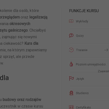
olenie dla osób, które
FUNKCJE KURSU
 przeglądem
oraz
legalizacją
Wykłady
ywania
okresowych
zętu gaśniczego
. Chciałbyś
Quizy
 zajmując się nowymi
Konieczne
na ciekawość?
Kurs dla
Te pliki cookie
nie są
nie, na którym zapewniamy
~3 
Trwanie
opcjonalne. Są
z sprzęt, ale przede
one potrzebne
do
w.
Poziom umiejętności
funkcjonowania
strony
Zaawan
internetowej.
dla
Język
Statystyka
Studenci
Abyśmy mogli
su
budowy oraz rodzajów
poprawić
uczestnik w czasie kursu
funkcjonalność
Certyfikaty