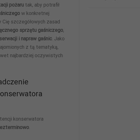
i strukturę
kacji pożaru
tak, aby potrafił
strony
aśniczego
w konkretnej
internetowej,
na podstawie
zy Cię szczegółowych zasad
tego, jak
ęcznego sprzętu gaśniczego
,
strona jest
używana.
erwacji i napraw gaśnic
. Jako
najomionych z tą tematyką,
wet najbardziej oczywistych
Doświadczenie
Aby nasza
strona
internetowa
adczenie
działała jak
najlepiej
konserwatora
podczas
twojego
przejścia na nią.
Jeśli odrzucisz
te pliki cookie,
tencji konserwatora
niektóre funkcje
bezterminowo
.
znikną ze strony
internetowej.