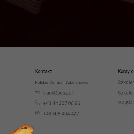
Kontakt
Kursy o
Szkole
Polskie Centrum Szkoleniowe
biuro@pcsz.pl
Szkole
urządz
+48 44 307 06 86
+48 608 404 427